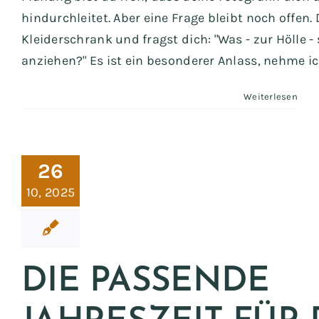
hindurchleitet. Aber eine Frage bleibt noch offen.
Kleiderschrank und fragst dich: "Was - zur Hölle - 
anziehen?" Es ist ein besonderer Anlass, nehme ich 
Weiterlesen
 passende
zeit für dein
26
fotoshooting
10, 2025
Tipps
DIE PASSENDE