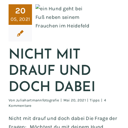
20
t mit drauf
05, 2021
doch dabei
Tipps
NICHT MIT
DRAUF UND
DOCH DABEI
Von
Juliahartmannfotografie
|
Mai 20, 2021
|
Tipps
|
4
Kommentare
Nicht mit drauf und doch dabei Die Frage der
Fragen: „Möchtest du mit deinem Hund