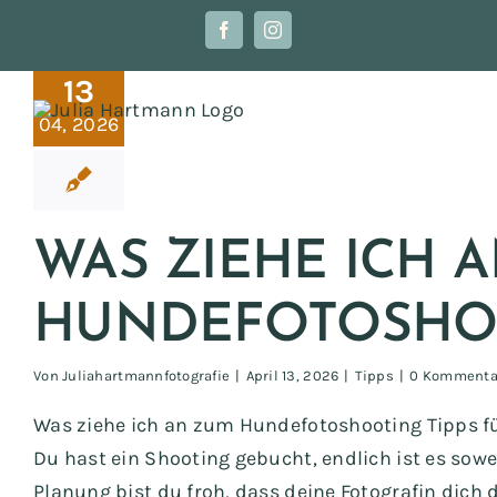
Zum
Facebook
Instagram
Inhalt
iehe ich an
springen
zum
13
fotoshooting?
04, 2026
Tipps
WAS ZIEHE ICH 
HUNDEFOTOSHO
Von
Juliahartmannfotografie
|
April 13, 2026
|
Tipps
|
0 Kommenta
Was ziehe ich an zum Hundefotoshooting Tipps fü
Du hast ein Shooting gebucht, endlich ist es sowei
Planung bist du froh, dass deine Fotografin dich 